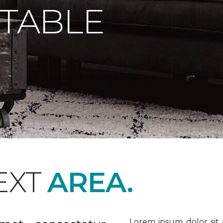
 TABLE
EXT
AREA.
Lorem ipsum dolor sit a