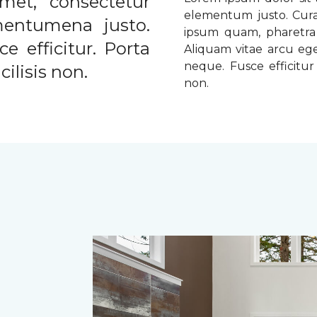
met, consectetur
elementum justo. Curabi
ementumena justo.
ipsum quam, pharetra u
e efficitur. Porta
Aliquam vitae arcu ege
neque. Fusce efficitur 
ilisis non.
non.