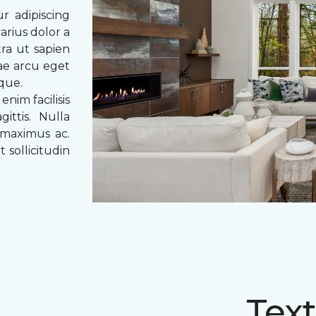
r adipiscing
arius dolor a
tra ut sapien
tae arcu eget
eque.
enim facilisis
ittis. Nulla
 maximus ac.
 sollicitudin
Text