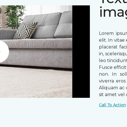
ima
Lorem ipsum
elit. In vit
placerat fac
in, sceleris
Play
leo tincidun
Fusce efficit
non. In sol
viverra ero
Aliquam ac o
sit amet vel o
Call To Action