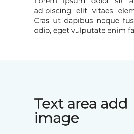
Lorem ipsum dolor sit a
adipiscing elit vitaes el
Cras ut dapibus neque fusc
odio, eget vulputate enim fac
Text area add
image